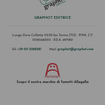
GRAPHOT EDITRICE
Lungo Dora Colletta 113/10 bis Torino (TO) - P.IVA, C.F.
01381440013 - R.E.A. 497180
Tel:
+39 011 2386281
Mail:
graphot@graphot.com
Scopri il nostro marchio di fumetti Allagalla