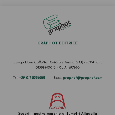
GRAPHOT EDITRICE
Lungo Dora Colletta 113/10 bis Torino (TO) - P.IVA, C.F.
01381440013 - R.E.A. 497180
Tel:
+39 011 2386281
Mail:
graphot@graphot.com
Scopri il nostro marchio di fumetti Allagalla