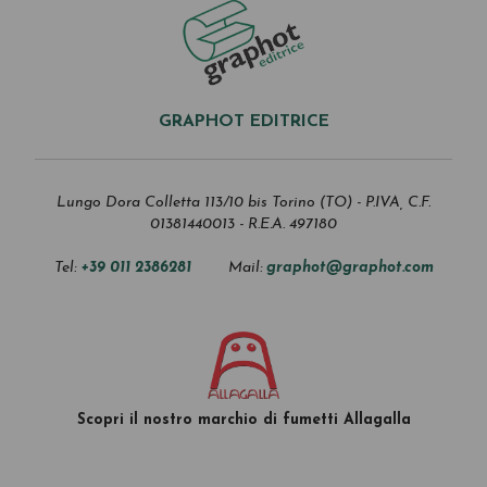
GRAPHOT EDITRICE
Lungo Dora Colletta 113/10 bis Torino (TO) - P.IVA, C.F.
01381440013 - R.E.A. 497180
Tel:
+39 011 2386281
Mail:
graphot@graphot.com
Scopri il nostro marchio di fumetti Allagalla