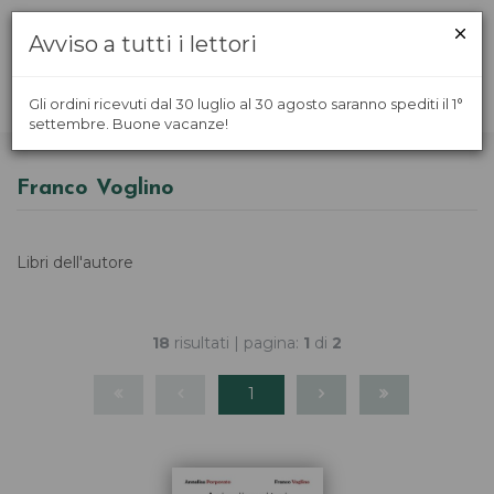
Avviso a tutti i lettori
Gli ordini ricevuti dal 30 luglio al 30 agosto saranno spediti il 1°
settembre. Buone vacanze!
Franco Voglino
Libri dell'autore
18
risultati | pagina:
1
di
2
1